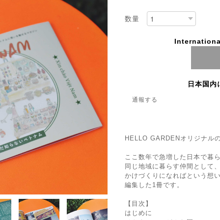
数量
Internationa
日本国内
通報する
HELLO GARDENオリジナ
ここ数年で急増した日本で暮
同じ地域に暮らす仲間として
かけづくりになればという想いか
編集した1冊です。
【目次】
はじめに