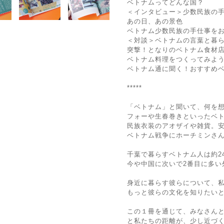
ベトナムってどんな国？
＜インタビュー＞少数民族の
あの日、あの景色
ベトナム少数民族の手仕事を
＜対談＞ベトナムの言葉と暮
突撃！となりのベトナム食材
ベトナム料理をつくってみよ
ベトナム通に聞く！おすすめ
*****
「ベトナム」と聞いて、何を
フォーや生春巻きといったベ
民族衣装のアオザイや雑貨。
ベトナム戦争にホーチミンさ
千葉で暮らすベトナム人は約24
今や中国に次いで2番目に多い
身近に暮らす彼らについて、
もっと彼らの文化を知りたい
この１冊を通じて、みなさん
と私たちの距離が、少し近づ