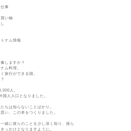
手仕事
お買い物
らし
店
う
ベトナム情報
想像しますか？
トナム料理。
安く旅行ができる国。
ん？
,000人。
外国人人口となりました。
私たちは知らないことばかり。
と思い、この本をつくりました。
と一緒に彼らのことを少し深く知り、彼ら
くきっかけとなりますように。